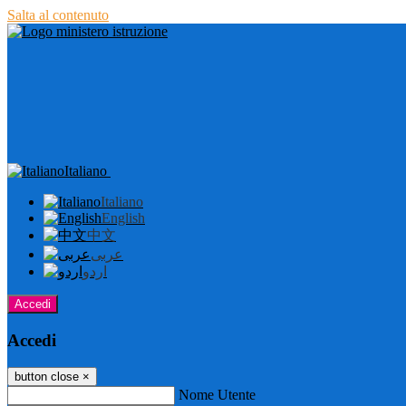
Salta al contenuto
Italiano
Italiano
English
中文
عربى
اردو
Accedi
Accedi
button close
×
Nome Utente