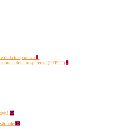
 e della trasparenza
7
rruzione e della trasparenza (PTPCT)
5
tività
25
stionale
13