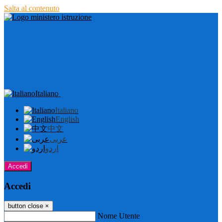
Salta al contenuto
Italiano
Italiano
English
中文
عربى
اردو
Accedi
Accedi
button close
×
Nome Utente