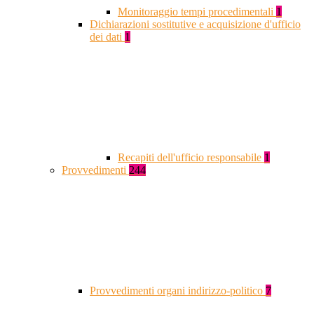
Monitoraggio tempi procedimentali
1
Dichiarazioni sostitutive e acquisizione d'ufficio
dei dati
1
Recapiti dell'ufficio responsabile
1
Provvedimenti
244
Provvedimenti organi indirizzo-politico
7