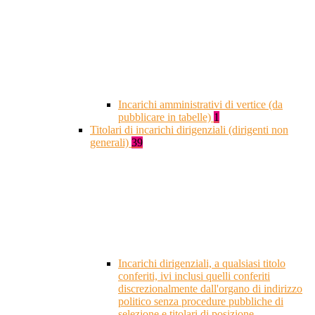
Incarichi amministrativi di vertice (da
pubblicare in tabelle)
1
Titolari di incarichi dirigenziali (dirigenti non
generali)
39
Incarichi dirigenziali, a qualsiasi titolo
conferiti, ivi inclusi quelli conferiti
discrezionalmente dall'organo di indirizzo
politico senza procedure pubbliche di
selezione e titolari di posizione