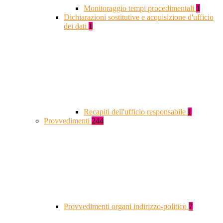
Monitoraggio tempi procedimentali
1
Dichiarazioni sostitutive e acquisizione d'ufficio
dei dati
1
Recapiti dell'ufficio responsabile
1
Provvedimenti
244
Provvedimenti organi indirizzo-politico
7