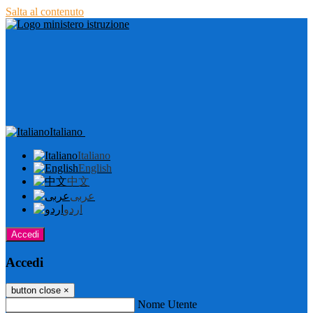
Salta al contenuto
Italiano
Italiano
English
中文
عربى
اردو
Accedi
Accedi
button close
×
Nome Utente