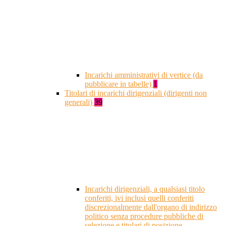
Incarichi amministrativi di vertice (da
pubblicare in tabelle)
1
Titolari di incarichi dirigenziali (dirigenti non
generali)
39
Incarichi dirigenziali, a qualsiasi titolo
conferiti, ivi inclusi quelli conferiti
discrezionalmente dall'organo di indirizzo
politico senza procedure pubbliche di
selezione e titolari di posizione