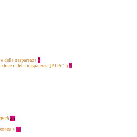
 e della trasparenza
7
rruzione e della trasparenza (PTPCT)
5
tività
25
stionale
13