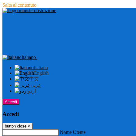
Salta al contenuto
Italiano
Italiano
English
中文
عربى
اردو
Accedi
Accedi
button close
×
Nome Utente