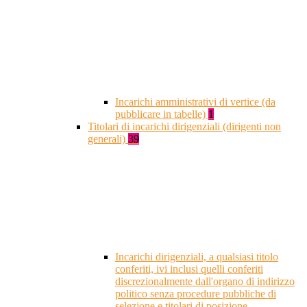
Incarichi amministrativi di vertice (da
pubblicare in tabelle)
1
Titolari di incarichi dirigenziali (dirigenti non
generali)
39
Incarichi dirigenziali, a qualsiasi titolo
conferiti, ivi inclusi quelli conferiti
discrezionalmente dall'organo di indirizzo
politico senza procedure pubbliche di
selezione e titolari di posizione