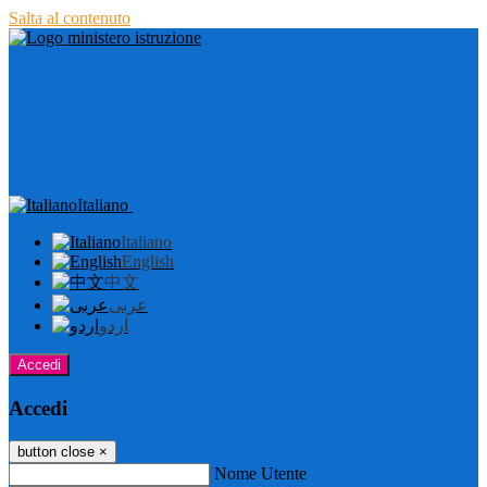
Salta al contenuto
Italiano
Italiano
English
中文
عربى
اردو
Accedi
Accedi
button close
×
Nome Utente