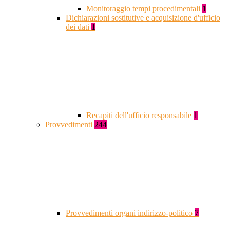
Monitoraggio tempi procedimentali
1
Dichiarazioni sostitutive e acquisizione d'ufficio
dei dati
1
Recapiti dell'ufficio responsabile
1
Provvedimenti
244
Provvedimenti organi indirizzo-politico
7