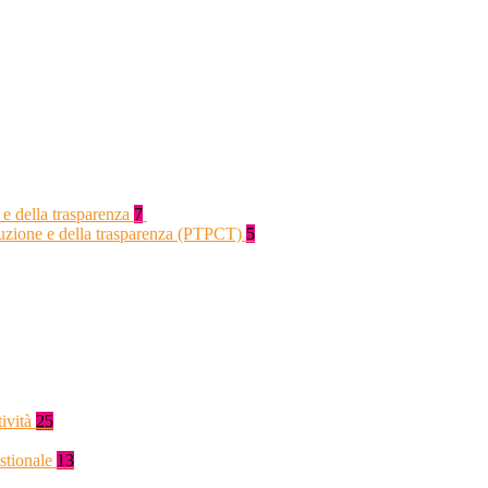
 e della trasparenza
7
rruzione e della trasparenza (PTPCT)
5
tività
25
stionale
13