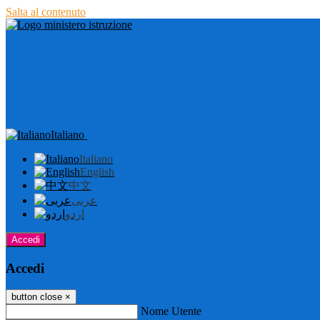
Salta al contenuto
Italiano
Italiano
English
中文
عربى
اردو
Accedi
Accedi
button close
×
Nome Utente