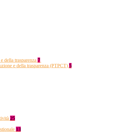
 e della trasparenza
7
rruzione e della trasparenza (PTPCT)
5
tività
25
stionale
13