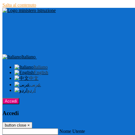
Salta al contenuto
Italiano
Italiano
English
中文
عربى
اردو
Accedi
Accedi
button close
×
Nome Utente