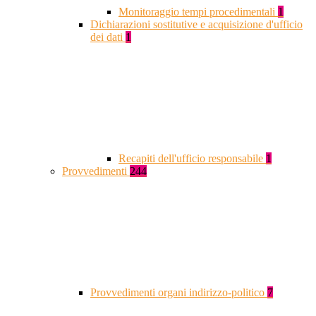
Monitoraggio tempi procedimentali
1
Dichiarazioni sostitutive e acquisizione d'ufficio
dei dati
1
Recapiti dell'ufficio responsabile
1
Provvedimenti
244
Provvedimenti organi indirizzo-politico
7