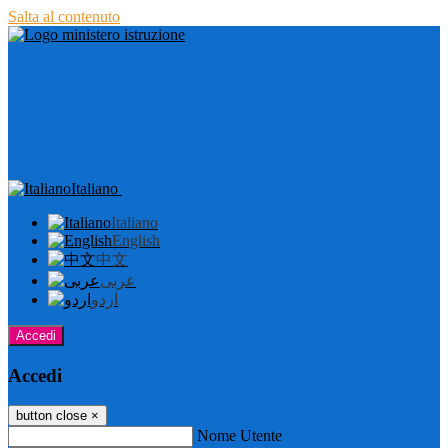
Salta al contenuto
Italiano
Italiano
English
中文
عربى
اردو
Accedi
Accedi
button close
×
Nome Utente