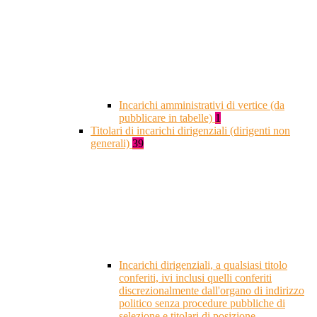
Incarichi amministrativi di vertice (da
pubblicare in tabelle)
1
Titolari di incarichi dirigenziali (dirigenti non
generali)
39
Incarichi dirigenziali, a qualsiasi titolo
conferiti, ivi inclusi quelli conferiti
discrezionalmente dall'organo di indirizzo
politico senza procedure pubbliche di
selezione e titolari di posizione