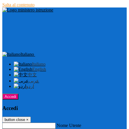
Salta al contenuto
Italiano
Italiano
English
中文
عربى
اردو
Accedi
Accedi
button close
×
Nome Utente