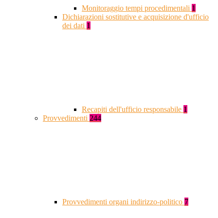
Monitoraggio tempi procedimentali
1
Dichiarazioni sostitutive e acquisizione d'ufficio
dei dati
1
Recapiti dell'ufficio responsabile
1
Provvedimenti
244
Provvedimenti organi indirizzo-politico
7