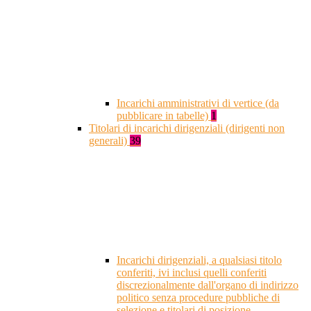
Incarichi amministrativi di vertice (da
pubblicare in tabelle)
1
Titolari di incarichi dirigenziali (dirigenti non
generali)
39
Incarichi dirigenziali, a qualsiasi titolo
conferiti, ivi inclusi quelli conferiti
discrezionalmente dall'organo di indirizzo
politico senza procedure pubbliche di
selezione e titolari di posizione