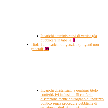
Incarichi amministrativi di vertice (da
pubblicare in tabelle)
1
Titolari di incarichi dirigenziali (dirigenti non
generali)
39
Incarichi dirigenziali, a qualsiasi titolo
conferiti, ivi inclusi quelli conferiti
discrezionalmente dall'organo di indirizzo
politico senza procedure pubbliche di
selezione e titolari di posizione