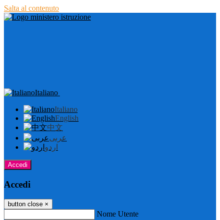
Salta al contenuto
Italiano
Italiano
English
中文
عربى
اردو
Accedi
Accedi
button close
×
Nome Utente