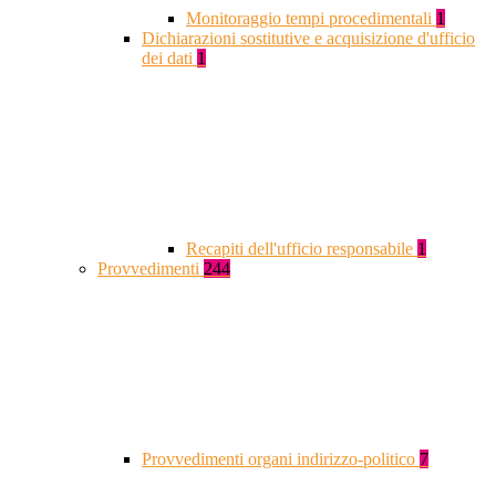
Monitoraggio tempi procedimentali
1
Dichiarazioni sostitutive e acquisizione d'ufficio
dei dati
1
Recapiti dell'ufficio responsabile
1
Provvedimenti
244
Provvedimenti organi indirizzo-politico
7