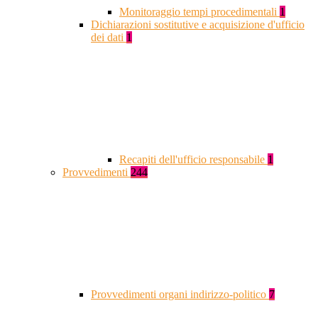
Monitoraggio tempi procedimentali
1
Dichiarazioni sostitutive e acquisizione d'ufficio
dei dati
1
Recapiti dell'ufficio responsabile
1
Provvedimenti
244
Provvedimenti organi indirizzo-politico
7