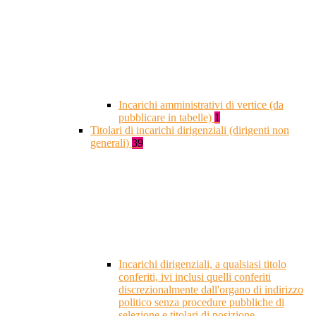
Incarichi amministrativi di vertice (da
pubblicare in tabelle)
1
Titolari di incarichi dirigenziali (dirigenti non
generali)
39
Incarichi dirigenziali, a qualsiasi titolo
conferiti, ivi inclusi quelli conferiti
discrezionalmente dall'organo di indirizzo
politico senza procedure pubbliche di
selezione e titolari di posizione