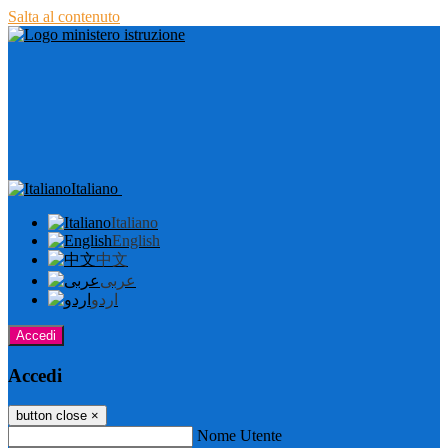
Salta al contenuto
Italiano
Italiano
English
中文
عربى
اردو
Accedi
Accedi
button close
×
Nome Utente