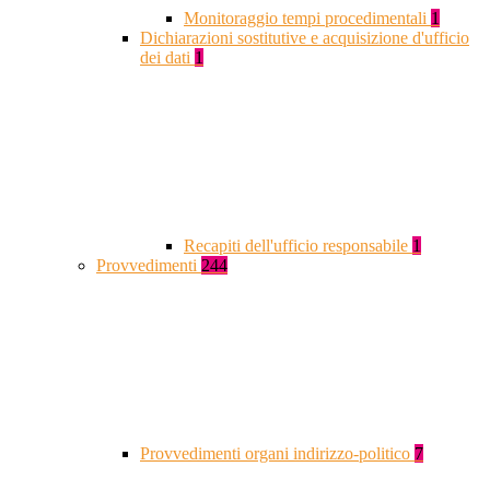
Monitoraggio tempi procedimentali
1
Dichiarazioni sostitutive e acquisizione d'ufficio
dei dati
1
Recapiti dell'ufficio responsabile
1
Provvedimenti
244
Provvedimenti organi indirizzo-politico
7