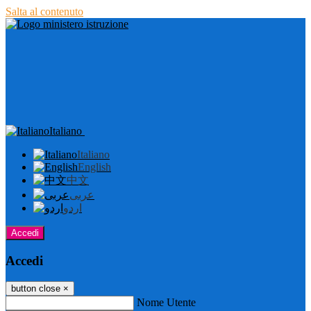
Salta al contenuto
Italiano
Italiano
English
中文
عربى
اردو
Accedi
Accedi
button close
×
Nome Utente