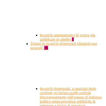
Incarichi amministrativi di vertice (da
pubblicare in tabelle)
1
Titolari di incarichi dirigenziali (dirigenti non
generali)
39
Incarichi dirigenziali, a qualsiasi titolo
conferiti, ivi inclusi quelli conferiti
discrezionalmente dall'organo di indirizzo
politico senza procedure pubbliche di
selezione e titolari di posizione