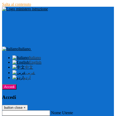
Salta al contenuto
Italiano
Italiano
English
中文
عربى
اردو
Accedi
Accedi
button close
×
Nome Utente