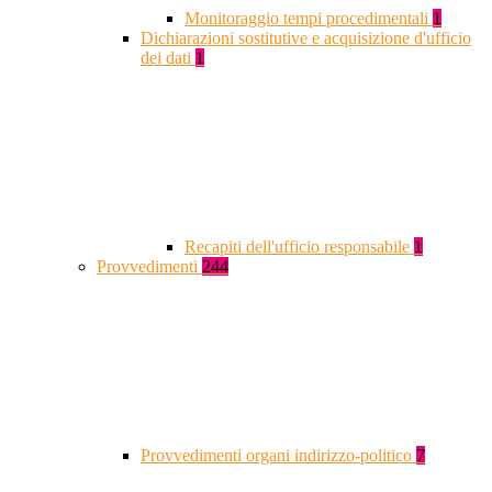
Monitoraggio tempi procedimentali
1
Dichiarazioni sostitutive e acquisizione d'ufficio
dei dati
1
Recapiti dell'ufficio responsabile
1
Provvedimenti
244
Provvedimenti organi indirizzo-politico
7