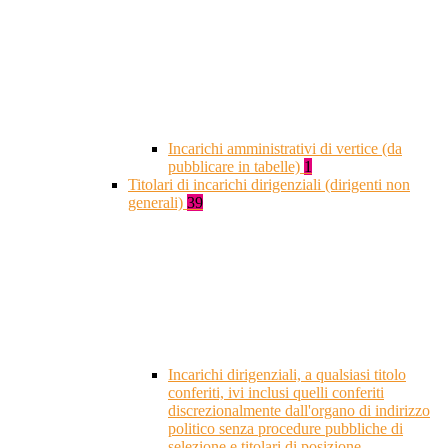
Incarichi amministrativi di vertice (da
pubblicare in tabelle)
1
Titolari di incarichi dirigenziali (dirigenti non
generali)
39
Incarichi dirigenziali, a qualsiasi titolo
conferiti, ivi inclusi quelli conferiti
discrezionalmente dall'organo di indirizzo
politico senza procedure pubbliche di
selezione e titolari di posizione