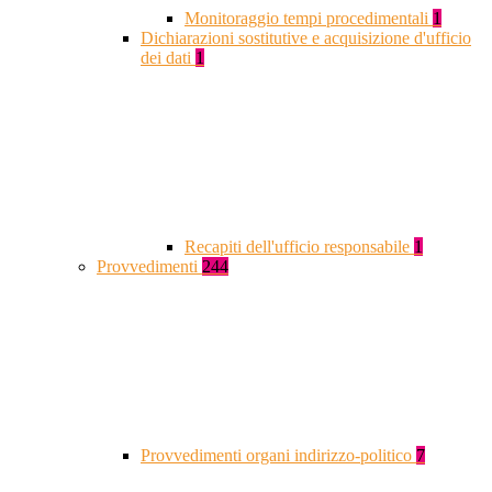
Monitoraggio tempi procedimentali
1
Dichiarazioni sostitutive e acquisizione d'ufficio
dei dati
1
Recapiti dell'ufficio responsabile
1
Provvedimenti
244
Provvedimenti organi indirizzo-politico
7