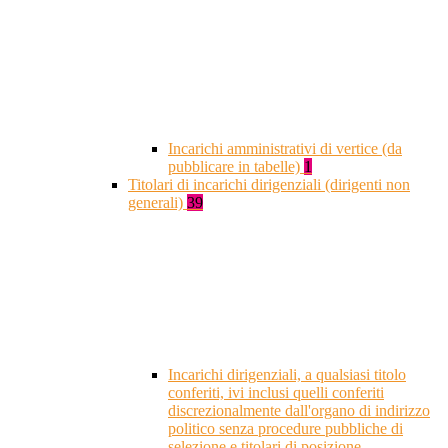
Incarichi amministrativi di vertice (da
pubblicare in tabelle)
1
Titolari di incarichi dirigenziali (dirigenti non
generali)
39
Incarichi dirigenziali, a qualsiasi titolo
conferiti, ivi inclusi quelli conferiti
discrezionalmente dall'organo di indirizzo
politico senza procedure pubbliche di
selezione e titolari di posizione