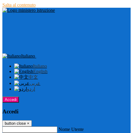
Salta al contenuto
Italiano
Italiano
English
中文
عربى
اردو
Accedi
Accedi
button close
×
Nome Utente