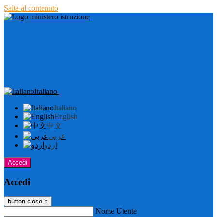
Salta al contenuto
Italiano
Italiano
English
中文
عربى
اردو
Accedi
Accedi
button close
×
Nome Utente