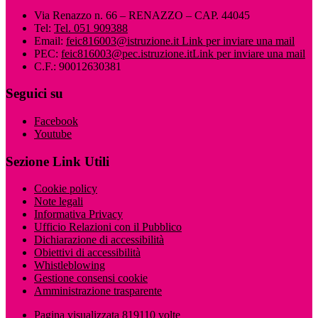
Via Renazzo n. 66 – RENAZZO – CAP. 44045
Tel:
Tel. 051 909388
Email:
feic816003@istruzione.it
Link per inviare una mail
PEC:
feic816003@pec.istruzione.it
Link per inviare una mail
C.F.: 90012630381
Seguici su
Facebook
Youtube
Sezione Link Utili
Cookie policy
Note legali
Informativa Privacy
Ufficio Relazioni con il Pubblico
Dichiarazione di accessibilità
Obiettivi di accessibilità
Whistleblowing
Gestione consensi cookie
Amministrazione trasparente
Pagina visualizzata
819110
volte