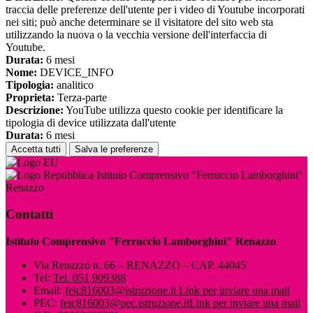
traccia delle preferenze dell'utente per i video di Youtube incorporati
nei siti; può anche determinare se il visitatore del sito web sta
utilizzando la nuova o la vecchia versione dell'interfaccia di
Youtube.
Durata:
6 mesi
Nome:
DEVICE_INFO
Tipologia:
analitico
Proprieta:
Terza-parte
Descrizione:
YouTube utilizza questo cookie per identificare la
tipologia di device utilizzata dall'utente
Durata:
6 mesi
Accetta tutti
Salva le preferenze
Istituto Comprensivo "Ferruccio Lamborghini"
Renazzo
Contatti
Istituto Comprensivo "Ferruccio Lamborghini" Renazzo
Via Renazzo n. 66 – RENAZZO – CAP. 44045
Tel:
Tel. 051 909388
Email:
feic816003@istruzione.it
Link per inviare una mail
PEC:
feic816003@pec.istruzione.it
Link per inviare una mail