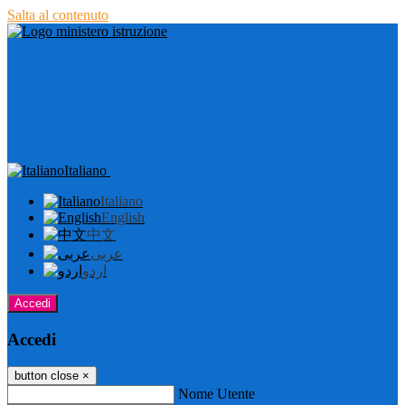
Salta al contenuto
Italiano
Italiano
English
中文
عربى
اردو
Accedi
Accedi
button close
×
Nome Utente