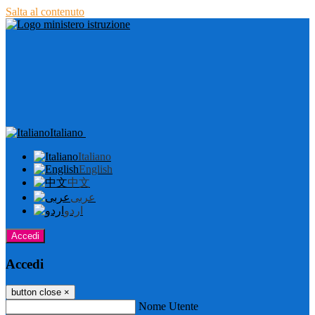
Salta al contenuto
Italiano
Italiano
English
中文
عربى
اردو
Accedi
Accedi
button close
×
Nome Utente