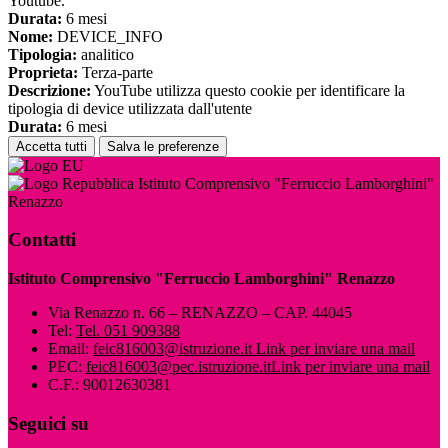
Youtube.
Durata:
6 mesi
Nome:
DEVICE_INFO
Tipologia:
analitico
Proprieta:
Terza-parte
Descrizione:
YouTube utilizza questo cookie per identificare la
tipologia di device utilizzata dall'utente
Durata:
6 mesi
Accetta tutti
Salva le preferenze
Istituto Comprensivo "Ferruccio Lamborghini"
Renazzo
Contatti
Istituto Comprensivo "Ferruccio Lamborghini" Renazzo
Via Renazzo n. 66 – RENAZZO – CAP. 44045
Tel:
Tel. 051 909388
Email:
feic816003@istruzione.it
Link per inviare una mail
PEC:
feic816003@pec.istruzione.it
Link per inviare una mail
C.F.: 90012630381
Seguici su