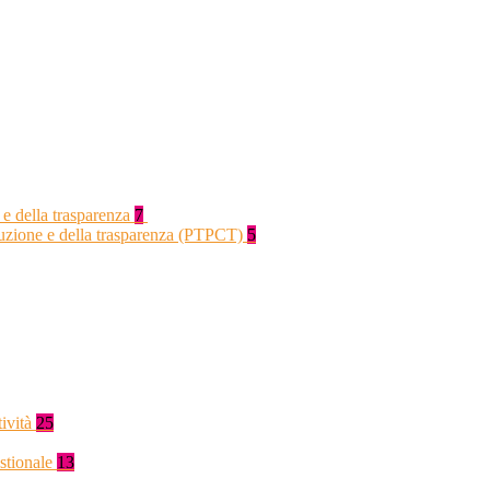
 e della trasparenza
7
rruzione e della trasparenza (PTPCT)
5
tività
25
stionale
13