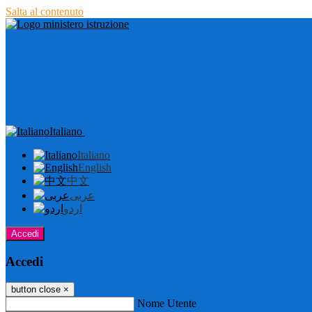
Salta al contenuto
Italiano
Italiano
English
中文
عربى
اردو
Accedi
Accedi
button close
×
Nome Utente