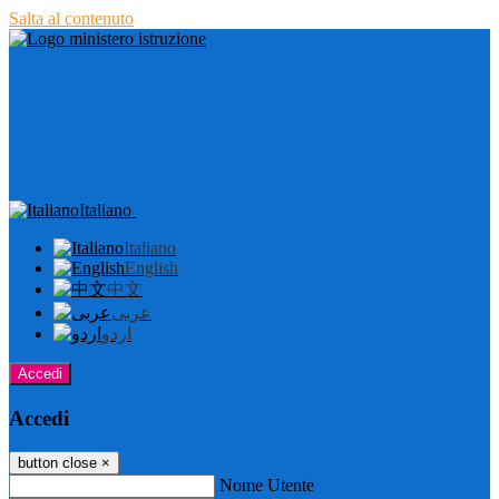
Salta al contenuto
Italiano
Italiano
English
中文
عربى
اردو
Accedi
Accedi
button close
×
Nome Utente