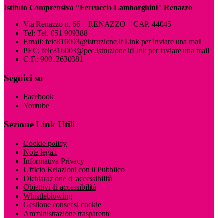
Istituto Comprensivo "Ferruccio Lamborghini" Renazzo
Via Renazzo n. 66 – RENAZZO – CAP. 44045
Tel:
Tel. 051 909388
Email:
feic816003@istruzione.it
Link per inviare una mail
PEC:
feic816003@pec.istruzione.it
Link per inviare una mail
C.F.: 90012630381
Seguici su
Facebook
Youtube
Sezione Link Utili
Cookie policy
Note legali
Informativa Privacy
Ufficio Relazioni con il Pubblico
Dichiarazione di accessibilità
Obiettivi di accessibilità
Whistleblowing
Gestione consensi cookie
Amministrazione trasparente