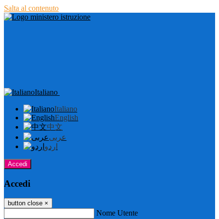
Salta al contenuto
Italiano
Italiano
English
中文
عربى
اردو
Accedi
Accedi
button close
×
Nome Utente