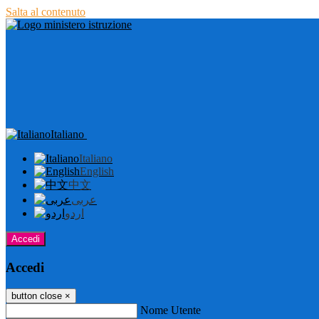
Salta al contenuto
Italiano
Italiano
English
中文
عربى
اردو
Accedi
Accedi
button close
×
Nome Utente