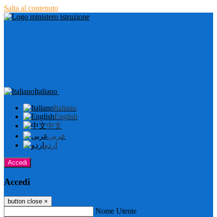
Salta al contenuto
Italiano
Italiano
English
中文
عربى
اردو
Accedi
Accedi
button close
×
Nome Utente