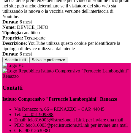
traccia delle preferenze dell'utente per i video di Youtube incorporati
nei siti; può anche determinare se il visitatore del sito web sta
utilizzando la nuova o la vecchia versione dell'interfaccia di
Youtube.
Durata:
6 mesi
Nome:
DEVICE_INFO
Tipologia:
analitico
Proprieta:
Terza-parte
Descrizione:
YouTube utilizza questo cookie per identificare la
tipologia di device utilizzata dall'utente
Durata:
6 mesi
Accetta tutti
Salva le preferenze
Istituto Comprensivo "Ferruccio Lamborghini"
Renazzo
Contatti
Istituto Comprensivo "Ferruccio Lamborghini" Renazzo
Via Renazzo n. 66 – RENAZZO – CAP. 44045
Tel:
Tel. 051 909388
Email:
feic816003@istruzione.it
Link per inviare una mail
PEC:
feic816003@pec.istruzione.it
Link per inviare una mail
C.F.: 90012630381