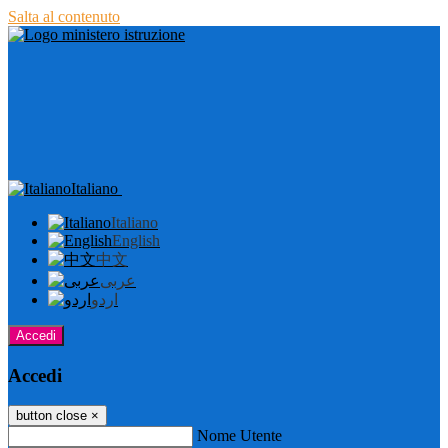
Salta al contenuto
Italiano
Italiano
English
中文
عربى
اردو
Accedi
Accedi
button close
×
Nome Utente