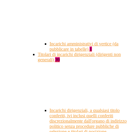
Incarichi amministrativi di vertice (da
pubblicare in tabelle)
1
Titolari di incarichi dirigenziali (dirigenti non
generali)
39
Incarichi dirigenziali, a qualsiasi titolo
conferiti, ivi inclusi quelli conferiti
discrezionalmente dall'organo di indirizzo
politico senza procedure pubbliche di
selezione e titolari di posizione