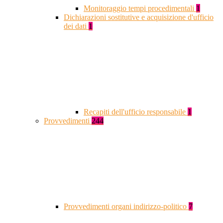
Monitoraggio tempi procedimentali
1
Dichiarazioni sostitutive e acquisizione d'ufficio
dei dati
1
Recapiti dell'ufficio responsabile
1
Provvedimenti
244
Provvedimenti organi indirizzo-politico
7