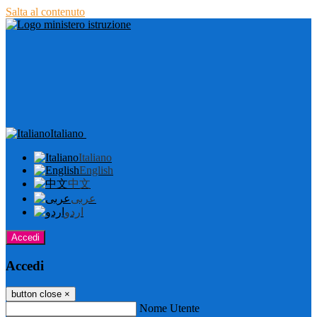
Salta al contenuto
Italiano
Italiano
English
中文
عربى
اردو
Accedi
Accedi
button close
×
Nome Utente