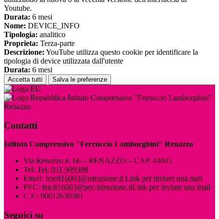
Youtube.
Durata:
6 mesi
Nome:
DEVICE_INFO
Tipologia:
analitico
Proprieta:
Terza-parte
Descrizione:
YouTube utilizza questo cookie per identificare la
tipologia di device utilizzata dall'utente
Durata:
6 mesi
Accetta tutti
Salva le preferenze
Istituto Comprensivo "Ferruccio Lamborghini"
Renazzo
Contatti
Istituto Comprensivo "Ferruccio Lamborghini" Renazzo
Via Renazzo n. 66 – RENAZZO – CAP. 44045
Tel:
Tel. 051 909388
Email:
feic816003@istruzione.it
Link per inviare una mail
PEC:
feic816003@pec.istruzione.it
Link per inviare una mail
C.F.: 90012630381
Seguici su