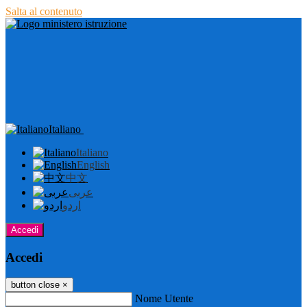
Salta al contenuto
Italiano
Italiano
English
中文
عربى
اردو
Accedi
Accedi
button close
×
Nome Utente