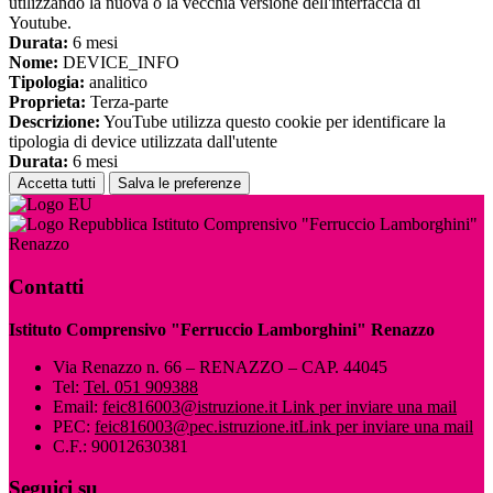
utilizzando la nuova o la vecchia versione dell'interfaccia di
Youtube.
Durata:
6 mesi
Nome:
DEVICE_INFO
Tipologia:
analitico
Proprieta:
Terza-parte
Descrizione:
YouTube utilizza questo cookie per identificare la
tipologia di device utilizzata dall'utente
Durata:
6 mesi
Accetta tutti
Salva le preferenze
Istituto Comprensivo "Ferruccio Lamborghini"
Renazzo
Contatti
Istituto Comprensivo "Ferruccio Lamborghini" Renazzo
Via Renazzo n. 66 – RENAZZO – CAP. 44045
Tel:
Tel. 051 909388
Email:
feic816003@istruzione.it
Link per inviare una mail
PEC:
feic816003@pec.istruzione.it
Link per inviare una mail
C.F.: 90012630381
Seguici su