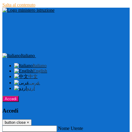
Salta al contenuto
Italiano
Italiano
English
中文
عربى
اردو
Accedi
Accedi
button close
×
Nome Utente