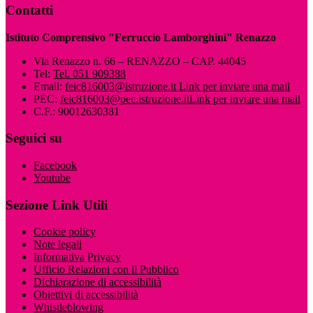
Contatti
Istituto Comprensivo "Ferruccio Lamborghini" Renazzo
Via Renazzo n. 66 – RENAZZO – CAP. 44045
Tel:
Tel. 051 909388
Email:
feic816003@istruzione.it
Link per inviare una mail
PEC:
feic816003@pec.istruzione.it
Link per inviare una mail
C.F.: 90012630381
Seguici su
Facebook
Youtube
Sezione Link Utili
Cookie policy
Note legali
Informativa Privacy
Ufficio Relazioni con il Pubblico
Dichiarazione di accessibilità
Obiettivi di accessibilità
Whistleblowing