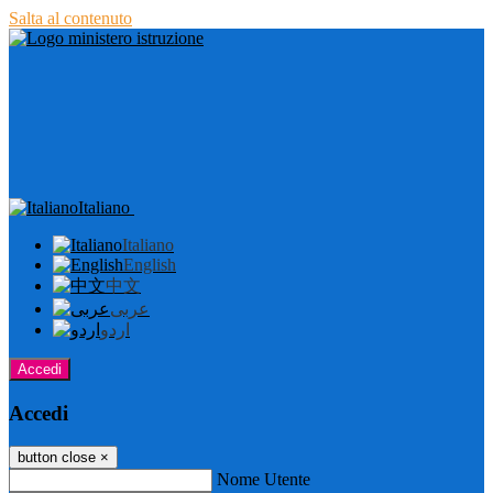
Salta al contenuto
Italiano
Italiano
English
中文
عربى
اردو
Accedi
Accedi
button close
×
Nome Utente