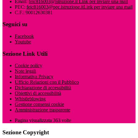
Email:
feic816003@istruzione.it
Link per inviare una mail
PEC:
feic816003@pec.istruzione.it
Link per inviare una mail
C.F.: 90012630381
Seguici su
Facebook
Youtube
Sezione Link Utili
Cookie policy
Note legali
Informativa Privacy
Ufficio Relazioni con il Pubblico
Dichiarazione di accessibilità
Obiettivi di accessibilità
Whistleblowing
Gestione consensi cookie
Amministrazione trasparente
Pagina visualizzata
363
volte
Sezione Copyright