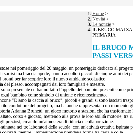
Home
>
Novità
>
Le notizie
>
IL BRUCO MAI SA
PRIMARIA
IL BRUCO M
PASSI VER
estose nel pomeriggio del 20 maggio, un pomeriggio dedicato al progetto co
i sorrisi ma braccia aperte, hanno accolto i piccoli di cinque anni dei p
 pronti per far scoprire loro il nuovo ambiente scolastico.
glia del plesso, accompagnati dai loro famigliari e maestre.
i si sono presentate ed hanno fatto l’appello dei bambini presenti com
ad ogni bambino come simbolo di unione e riconoscimento.
zone "Diamo la caccia al bruco", piccoli e grandi si sono lasciati traspo
co, filo conduttore del progetto, ma ha anche rappresentato un momento g
toria Arianna Brunetti, un gioco motorio a stazioni che ha trasformato
ltato, corso e giocato, mettendo alla prova le loro abilità motorie, tra r
gli preziosi, creando un'atmosfera di fiducia e collaborazione.
inuata nei tre laboratori della scuola, con un'attività creativa ispirata p
hi colorati, mentre l'immaginazione prendeva forma tra carta e colla.