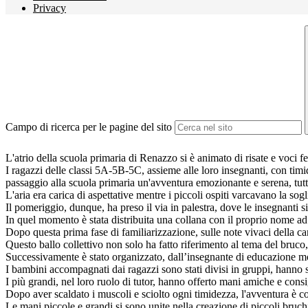
Privacy
Campo di ricerca per le pagine del sito
L'atrio della scuola primaria di Renazzo si è animato di risate e voci f
I ragazzi delle classi 5A-5B-5C, assieme alle loro insegnanti, con timid
passaggio alla scuola primaria un'avventura emozionante e serena, tutti
L'aria era carica di aspettative mentre i piccoli ospiti varcavano la so
Il pomeriggio, dunque, ha preso il via in palestra, dove le insegnant
In quel momento è stata distribuita una collana con il proprio nome 
Dopo questa prima fase di familiarizzazione, sulle note vivaci della can
Questo ballo collettivo non solo ha fatto riferimento al tema del bru
Successivamente è stato organizzato, dall’insegnante di educazione mo
I bambini accompagnati dai ragazzi sono stati divisi in gruppi, hanno sa
I più grandi, nel loro ruolo di tutor, hanno offerto mani amiche e consi
Dopo aver scaldato i muscoli e sciolto ogni timidezza, l'avventura è cont
Le mani piccole e grandi si sono unite nella creazione di piccoli bruc