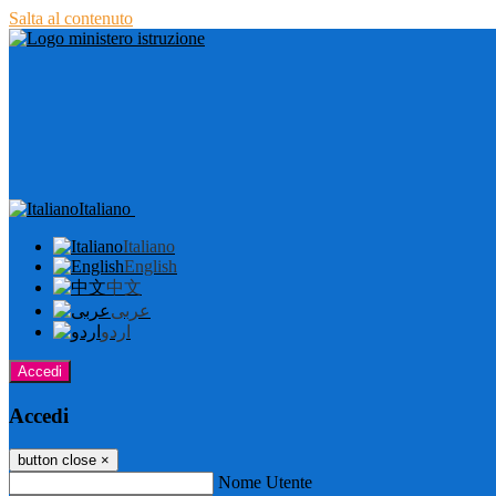
Salta al contenuto
Italiano
Italiano
English
中文
عربى
اردو
Accedi
Accedi
button close
×
Nome Utente