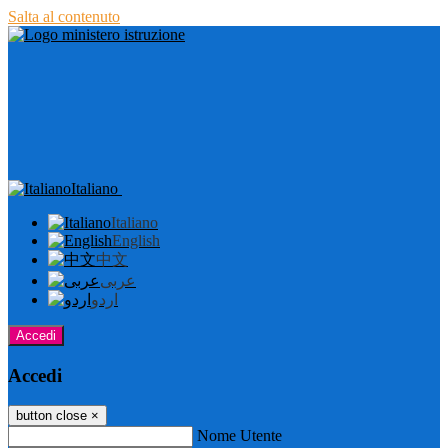
Salta al contenuto
Italiano
Italiano
English
中文
عربى
اردو
Accedi
Accedi
button close
×
Nome Utente