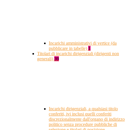
Incarichi amministrativi di vertice (da
pubblicare in tabelle)
1
Titolari di incarichi dirigenziali (dirigenti non
generali)
39
Incarichi dirigenziali, a qualsiasi titolo
conferiti, ivi inclusi quelli conferiti
discrezionalmente dall'organo di indirizzo
politico senza procedure pubbliche di
selezione e titolari di posizione