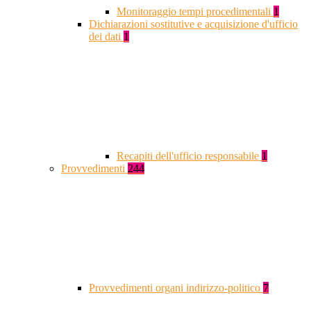
Monitoraggio tempi procedimentali
1
Dichiarazioni sostitutive e acquisizione d'ufficio
dei dati
1
Recapiti dell'ufficio responsabile
1
Provvedimenti
244
Provvedimenti organi indirizzo-politico
7