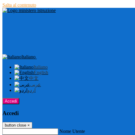
Salta al contenuto
Italiano
Italiano
English
中文
عربى
اردو
Accedi
Accedi
button close
×
Nome Utente