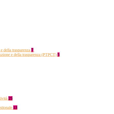
 e della trasparenza
7
rruzione e della trasparenza (PTPCT)
5
tività
25
stionale
13