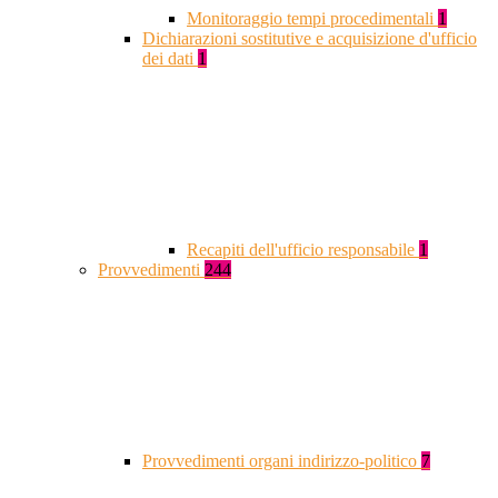
Monitoraggio tempi procedimentali
1
Dichiarazioni sostitutive e acquisizione d'ufficio
dei dati
1
Recapiti dell'ufficio responsabile
1
Provvedimenti
244
Provvedimenti organi indirizzo-politico
7