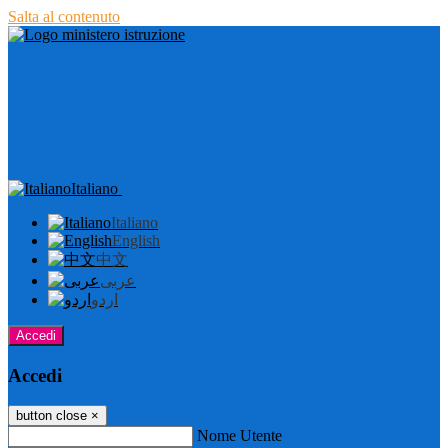
Salta al contenuto
Italiano
Italiano
English
中文
عربى
اردو
Accedi
Accedi
button close
×
Nome Utente