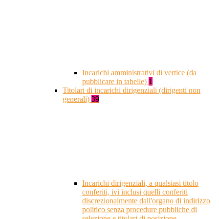
Incarichi amministrativi di vertice (da
pubblicare in tabelle)
1
Titolari di incarichi dirigenziali (dirigenti non
generali)
39
Incarichi dirigenziali, a qualsiasi titolo
conferiti, ivi inclusi quelli conferiti
discrezionalmente dall'organo di indirizzo
politico senza procedure pubbliche di
selezione e titolari di posizione