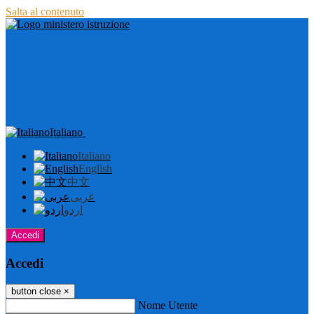
Salta al contenuto
Italiano
Italiano
English
中文
عربى
اردو
Accedi
Accedi
button close
×
Nome Utente