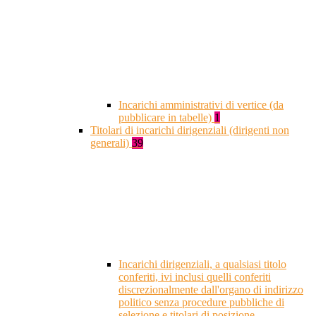
Incarichi amministrativi di vertice (da
pubblicare in tabelle)
1
Titolari di incarichi dirigenziali (dirigenti non
generali)
39
Incarichi dirigenziali, a qualsiasi titolo
conferiti, ivi inclusi quelli conferiti
discrezionalmente dall'organo di indirizzo
politico senza procedure pubbliche di
selezione e titolari di posizione