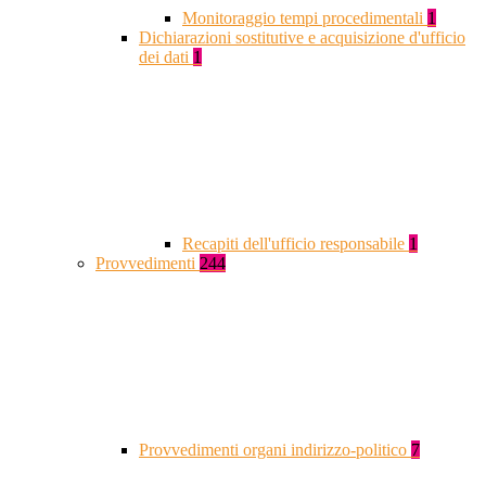
Monitoraggio tempi procedimentali
1
Dichiarazioni sostitutive e acquisizione d'ufficio
dei dati
1
Recapiti dell'ufficio responsabile
1
Provvedimenti
244
Provvedimenti organi indirizzo-politico
7