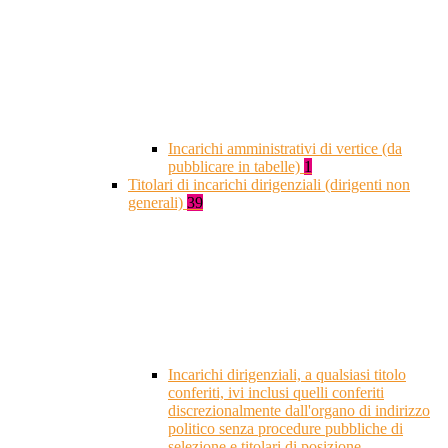
Incarichi amministrativi di vertice (da
pubblicare in tabelle)
1
Titolari di incarichi dirigenziali (dirigenti non
generali)
39
Incarichi dirigenziali, a qualsiasi titolo
conferiti, ivi inclusi quelli conferiti
discrezionalmente dall'organo di indirizzo
politico senza procedure pubbliche di
selezione e titolari di posizione