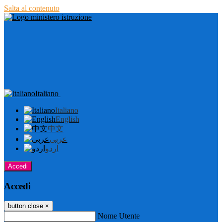
Salta al contenuto
Italiano
Italiano
English
中文
عربى
اردو
Accedi
Accedi
button close
×
Nome Utente