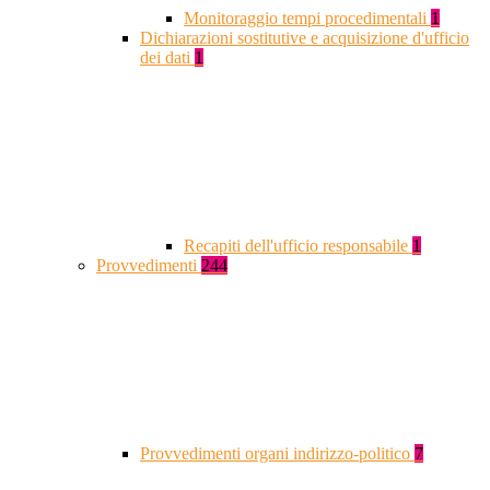
Monitoraggio tempi procedimentali
1
Dichiarazioni sostitutive e acquisizione d'ufficio
dei dati
1
Recapiti dell'ufficio responsabile
1
Provvedimenti
244
Provvedimenti organi indirizzo-politico
7