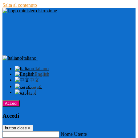
Salta al contenuto
Italiano
Italiano
English
中文
عربى
اردو
Accedi
Accedi
button close
×
Nome Utente