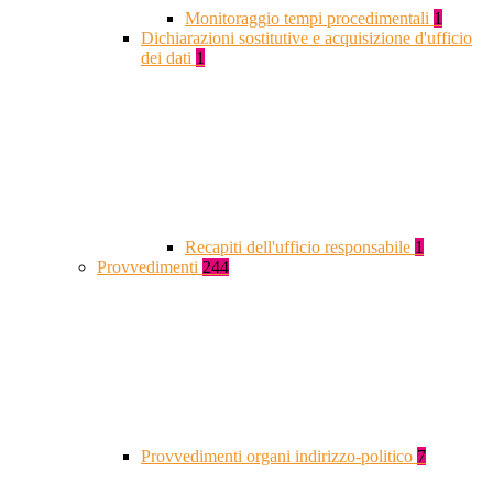
Monitoraggio tempi procedimentali
1
Dichiarazioni sostitutive e acquisizione d'ufficio
dei dati
1
Recapiti dell'ufficio responsabile
1
Provvedimenti
244
Provvedimenti organi indirizzo-politico
7