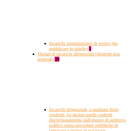
Incarichi amministrativi di vertice (da
pubblicare in tabelle)
1
Titolari di incarichi dirigenziali (dirigenti non
generali)
39
Incarichi dirigenziali, a qualsiasi titolo
conferiti, ivi inclusi quelli conferiti
discrezionalmente dall'organo di indirizzo
politico senza procedure pubbliche di
selezione e titolari di posizione