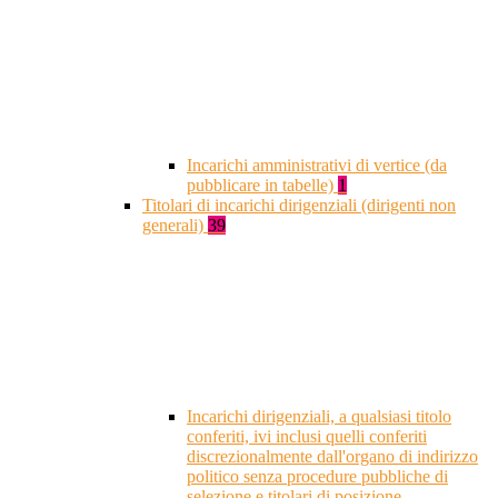
Incarichi amministrativi di vertice (da
pubblicare in tabelle)
1
Titolari di incarichi dirigenziali (dirigenti non
generali)
39
Incarichi dirigenziali, a qualsiasi titolo
conferiti, ivi inclusi quelli conferiti
discrezionalmente dall'organo di indirizzo
politico senza procedure pubbliche di
selezione e titolari di posizione