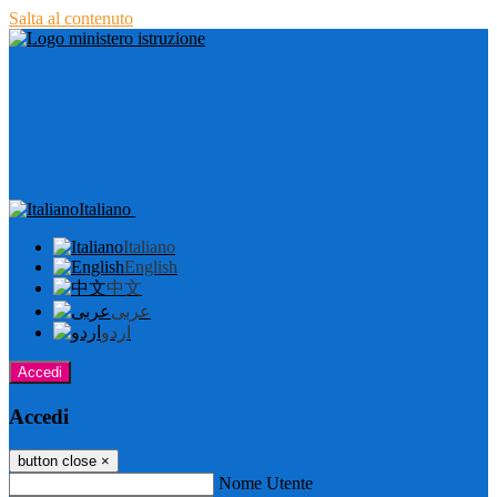
Salta al contenuto
Italiano
Italiano
English
中文
عربى
اردو
Accedi
Accedi
button close
×
Nome Utente