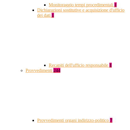
Monitoraggio tempi procedimentali
1
Dichiarazioni sostitutive e acquisizione d'ufficio
dei dati
1
Recapiti dell'ufficio responsabile
1
Provvedimenti
244
Provvedimenti organi indirizzo-politico
7