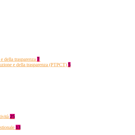
 e della trasparenza
7
rruzione e della trasparenza (PTPCT)
5
tività
25
stionale
13