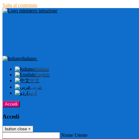
Salta al contenuto
Italiano
Italiano
English
中文
عربى
اردو
Accedi
Accedi
button close
×
Nome Utente