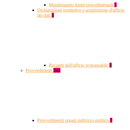
Monitoraggio tempi procedimentali
1
Dichiarazioni sostitutive e acquisizione d'ufficio
dei dati
1
Recapiti dell'ufficio responsabile
1
Provvedimenti
244
Provvedimenti organi indirizzo-politico
7