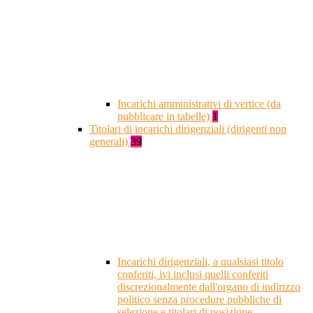
Incarichi amministrativi di vertice (da
pubblicare in tabelle)
1
Titolari di incarichi dirigenziali (dirigenti non
generali)
39
Incarichi dirigenziali, a qualsiasi titolo
conferiti, ivi inclusi quelli conferiti
discrezionalmente dall'organo di indirizzo
politico senza procedure pubbliche di
selezione e titolari di posizione