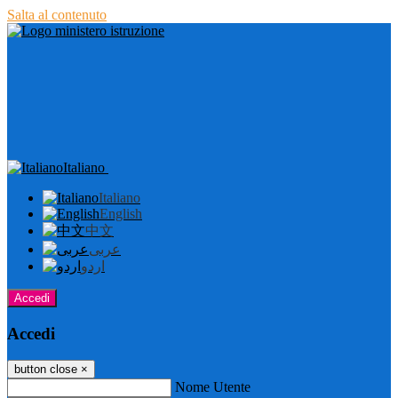
Salta al contenuto
Italiano
Italiano
English
中文
عربى
اردو
Accedi
Accedi
button close
×
Nome Utente