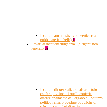
Incarichi amministrativi di vertice (da
pubblicare in tabelle)
1
Titolari di incarichi dirigenziali (dirigenti non
generali)
39
Incarichi dirigenziali, a qualsiasi titolo
conferiti, ivi inclusi quelli conferiti
discrezionalmente dall'organo di indirizzo
politico senza procedure pubbliche di
selezione e titolari di posizione