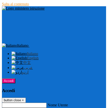
Salta al contenuto
Italiano
Italiano
English
中文
عربى
اردو
Accedi
Accedi
button close
×
Nome Utente