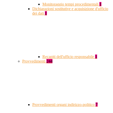
Monitoraggio tempi procedimentali
1
Dichiarazioni sostitutive e acquisizione d'ufficio
dei dati
1
Recapiti dell'ufficio responsabile
1
Provvedimenti
244
Provvedimenti organi indirizzo-politico
7