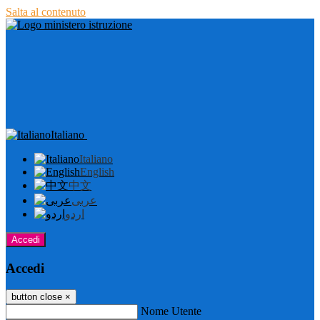
Salta al contenuto
Italiano
Italiano
English
中文
عربى
اردو
Accedi
Accedi
button close
×
Nome Utente