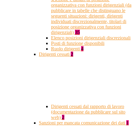
organizzativa con funzioni dirigenziali (da
pubblicare in tabelle che distinguano le
seguenti situazioni: dirigenti, dirigenti
individuati discrezionalmente, titolari di
posizione organizzativa con funzioni
dirigenziali)
35
Elenco posizioni dirigenziali discrezionali
Posti di funzione disponibili
Ruolo dirigenti
4
Dirigenti cessati
2
Dirigenti cessati dal rapporto di lavoro
(documentazione da pubblicare sul sito
web)
2
Sanzioni per mancata comunicazione dei dati
1