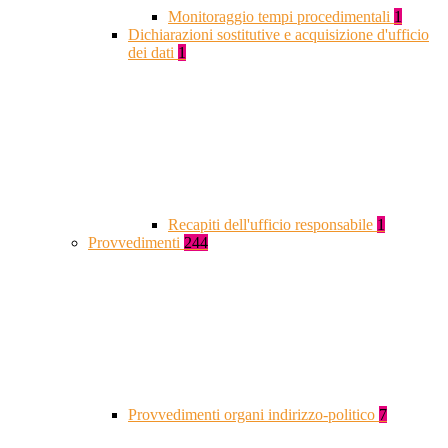
Monitoraggio tempi procedimentali
1
Dichiarazioni sostitutive e acquisizione d'ufficio
dei dati
1
Recapiti dell'ufficio responsabile
1
Provvedimenti
244
Provvedimenti organi indirizzo-politico
7