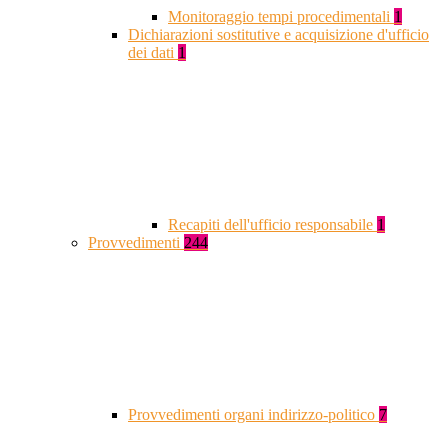
Monitoraggio tempi procedimentali
1
Dichiarazioni sostitutive e acquisizione d'ufficio
dei dati
1
Recapiti dell'ufficio responsabile
1
Provvedimenti
244
Provvedimenti organi indirizzo-politico
7