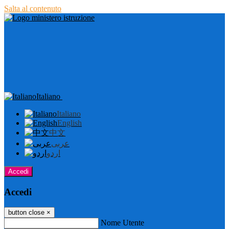
Salta al contenuto
Italiano
Italiano
English
中文
عربى
اردو
Accedi
Accedi
button close
×
Nome Utente