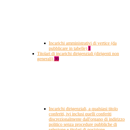
Incarichi amministrativi di vertice (da
pubblicare in tabelle)
1
Titolari di incarichi dirigenziali (dirigenti non
generali)
39
Incarichi dirigenziali, a qualsiasi titolo
conferiti, ivi inclusi quelli conferiti
discrezionalmente dall'organo di indirizzo
politico senza procedure pubbliche di
selezione e titolari di posizione