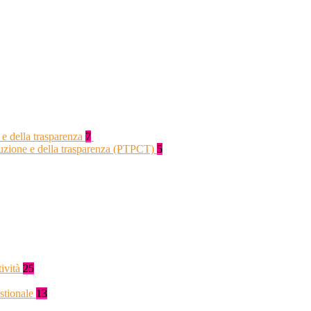
 e della trasparenza
7
rruzione e della trasparenza (PTPCT)
5
tività
25
stionale
13