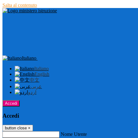
Salta al contenuto
Italiano
Italiano
English
中文
عربى
اردو
Accedi
Accedi
button close
×
Nome Utente