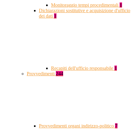
Monitoraggio tempi procedimentali
1
Dichiarazioni sostitutive e acquisizione d'ufficio
dei dati
1
Recapiti dell'ufficio responsabile
1
Provvedimenti
244
Provvedimenti organi indirizzo-politico
7