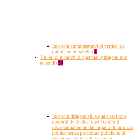
Incarichi amministrativi di vertice (da
pubblicare in tabelle)
1
Titolari di incarichi dirigenziali (dirigenti non
generali)
39
Incarichi dirigenziali, a qualsiasi titolo
conferiti, ivi inclusi quelli conferiti
discrezionalmente dall'organo di indirizzo
politico senza procedure pubbliche di
selezione e titolari di posizione