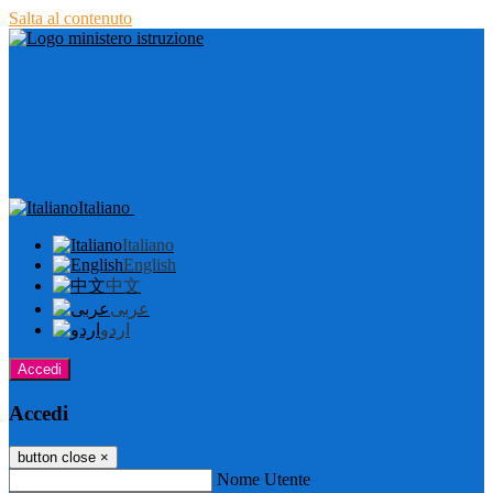
Salta al contenuto
Italiano
Italiano
English
中文
عربى
اردو
Accedi
Accedi
button close
×
Nome Utente