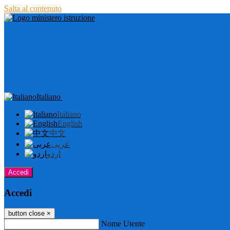
Salta al contenuto
Italiano
Italiano
English
中文
عربى
اردو
Accedi
Accedi
button close
×
Nome Utente