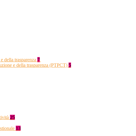
 e della trasparenza
7
rruzione e della trasparenza (PTPCT)
5
tività
25
stionale
13