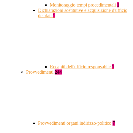
Monitoraggio tempi procedimentali
1
Dichiarazioni sostitutive e acquisizione d'ufficio
dei dati
1
Recapiti dell'ufficio responsabile
1
Provvedimenti
244
Provvedimenti organi indirizzo-politico
7