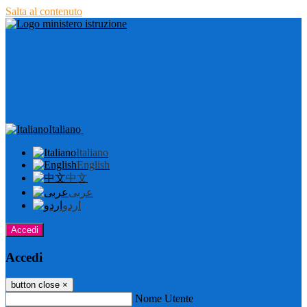
Salta al contenuto
Italiano
Italiano
English
中文
عربى
اردو
Accedi
Accedi
button close
×
Nome Utente