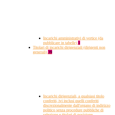
Incarichi amministrativi di vertice (da
pubblicare in tabelle)
1
Titolari di incarichi dirigenziali (dirigenti non
generali)
39
Incarichi dirigenziali, a qualsiasi titolo
conferiti, ivi inclusi quelli conferiti
discrezionalmente dall'organo di indirizzo
politico senza procedure pubbliche di
selezione e titolari di posizione