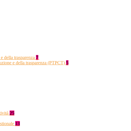
 e della trasparenza
7
rruzione e della trasparenza (PTPCT)
5
tività
25
stionale
13