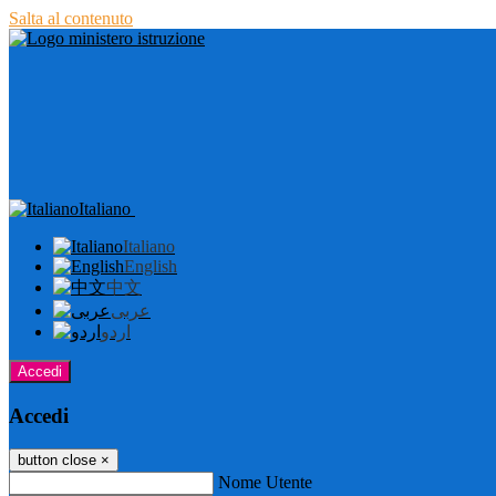
Salta al contenuto
Italiano
Italiano
English
中文
عربى
اردو
Accedi
Accedi
button close
×
Nome Utente