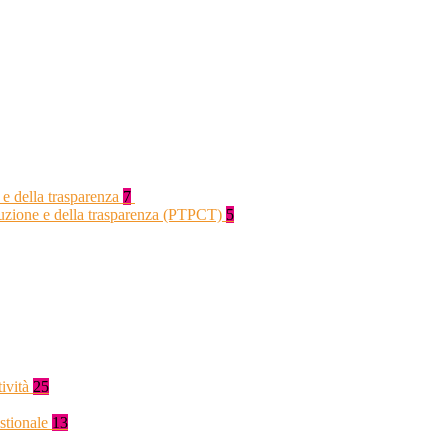
 e della trasparenza
7
rruzione e della trasparenza (PTPCT)
5
tività
25
stionale
13