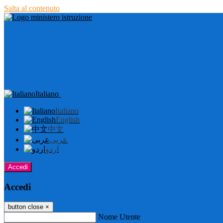
Salta al contenuto
Italiano
Italiano
English
中文
عربى
اردو
Accedi
Accedi
button close
×
Nome Utente