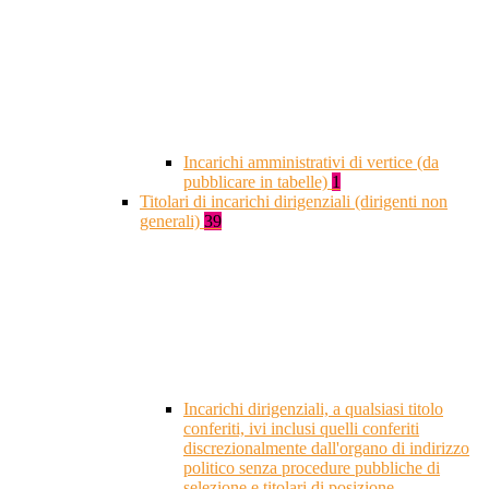
Incarichi amministrativi di vertice (da
pubblicare in tabelle)
1
Titolari di incarichi dirigenziali (dirigenti non
generali)
39
Incarichi dirigenziali, a qualsiasi titolo
conferiti, ivi inclusi quelli conferiti
discrezionalmente dall'organo di indirizzo
politico senza procedure pubbliche di
selezione e titolari di posizione