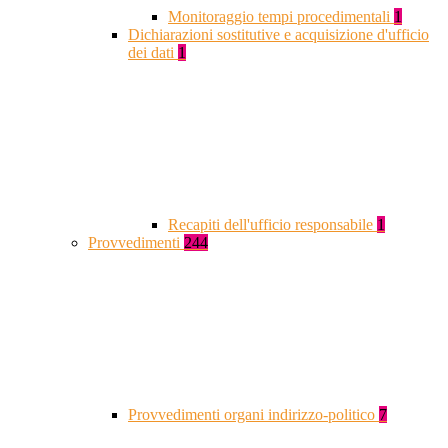
Monitoraggio tempi procedimentali
1
Dichiarazioni sostitutive e acquisizione d'ufficio
dei dati
1
Recapiti dell'ufficio responsabile
1
Provvedimenti
244
Provvedimenti organi indirizzo-politico
7