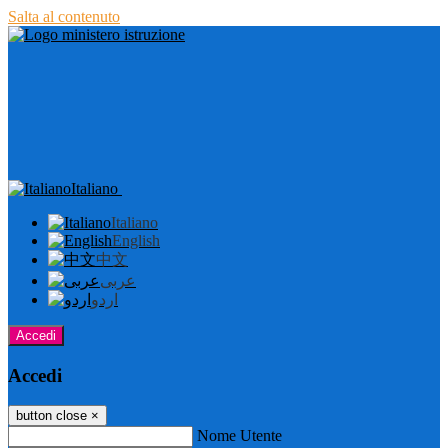
Salta al contenuto
Italiano
Italiano
English
中文
عربى
اردو
Accedi
Accedi
button close
×
Nome Utente