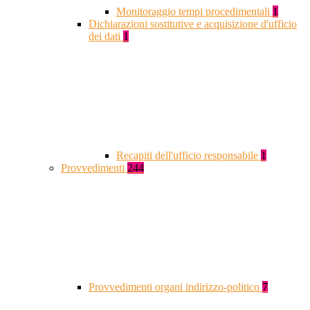
Monitoraggio tempi procedimentali
1
Dichiarazioni sostitutive e acquisizione d'ufficio
dei dati
1
Recapiti dell'ufficio responsabile
1
Provvedimenti
244
Provvedimenti organi indirizzo-politico
7