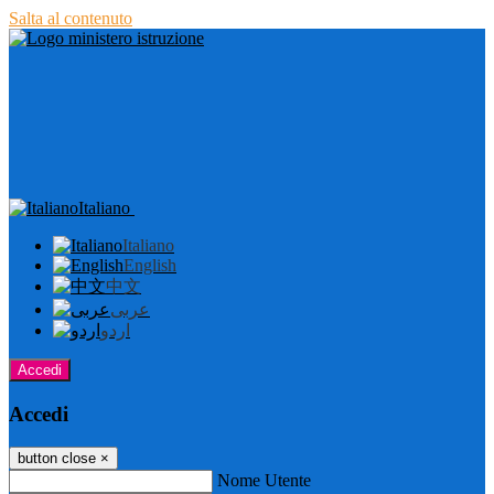
Salta al contenuto
Italiano
Italiano
English
中文
عربى
اردو
Accedi
Accedi
button close
×
Nome Utente