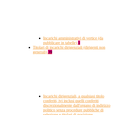
Incarichi amministrativi di vertice (da
pubblicare in tabelle)
1
Titolari di incarichi dirigenziali (dirigenti non
generali)
39
Incarichi dirigenziali, a qualsiasi titolo
conferiti, ivi inclusi quelli conferiti
discrezionalmente dall'organo di indirizzo
politico senza procedure pubbliche di
selezione e titolari di posizione