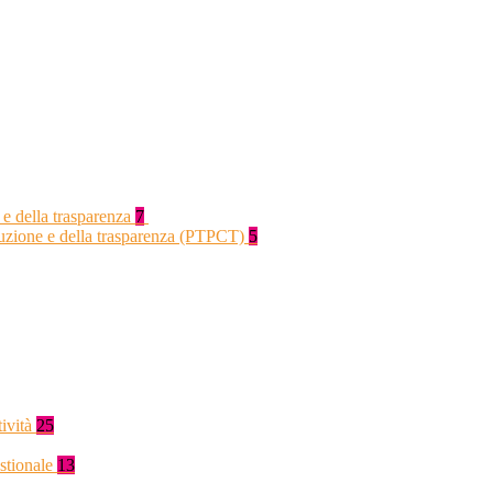
 e della trasparenza
7
rruzione e della trasparenza (PTPCT)
5
tività
25
stionale
13