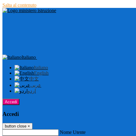
Salta al contenuto
Italiano
Italiano
English
中文
عربى
اردو
Accedi
Accedi
button close
×
Nome Utente