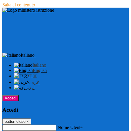
Salta al contenuto
Italiano
Italiano
English
中文
عربى
اردو
Accedi
Accedi
button close
×
Nome Utente