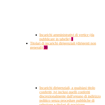
Incarichi amministrativi di vertice (da
pubblicare in tabelle)
1
Titolari di incarichi dirigenziali (dirigenti non
generali)
39
Incarichi dirigenziali, a qualsiasi titolo
conferiti, ivi inclusi quelli conferiti
discrezionalmente dall'organo di indirizzo
politico senza procedure pubbliche di
selezione e titolari di posizione