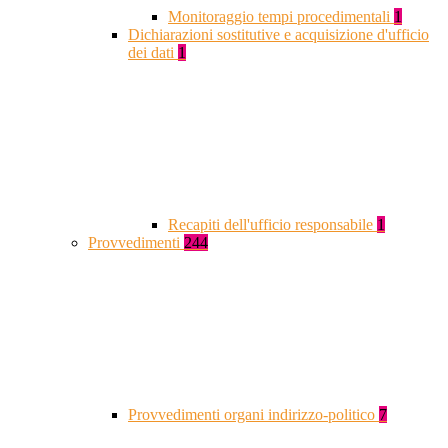
Monitoraggio tempi procedimentali
1
Dichiarazioni sostitutive e acquisizione d'ufficio
dei dati
1
Recapiti dell'ufficio responsabile
1
Provvedimenti
244
Provvedimenti organi indirizzo-politico
7